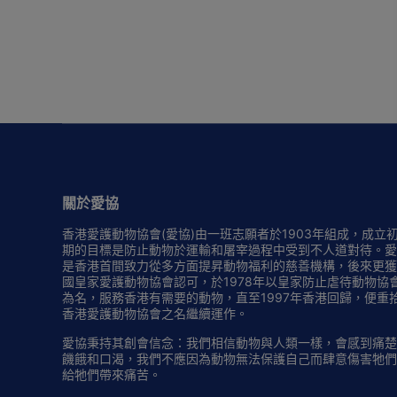
關於愛協
香港愛護動物協會(愛協)由一班志願者於1903年組成，成立
期的目標是防止動物於運輸和屠宰過程中受到不人道對待。愛
是香港首間致力從多方面提昇動物福利的慈善機構，後來更獲
國皇家愛護動物協會認可，於1978年以皇家防止虐待動物協
為名，服務香港有需要的動物，直至1997年香港回歸，便重
香港愛護動物協會之名繼續運作。
愛協秉持其創會信念：我們相信動物與人類一樣，會感到痛楚
饑餓和口渴，我們不應因為動物無法保護自己而肆意傷害牠們
給牠們帶來痛苦。