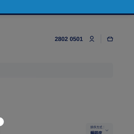
登
大
2802 0501
錄
車
排序方式：
暢銷度