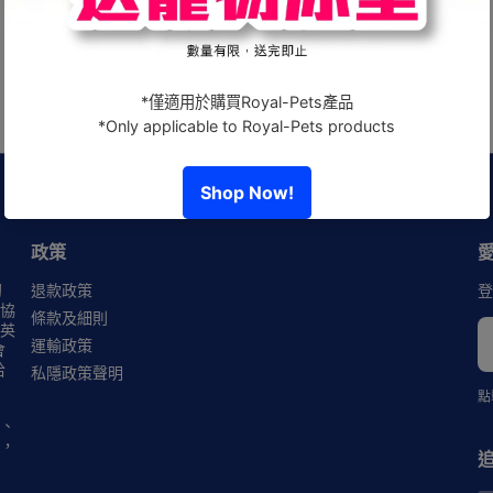
政策
初
退款政策
登
協
條款及細則
英
運輸政策
會
拾
私隱政策聲明
點
、
，