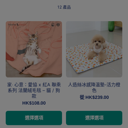
12 產品
家‧ 心意：愛協 x 紅A 聯乘
人造絲冰感降溫墊-活力橙
系列 法蘭絨毛毯 – 貓 / 狗
色
款
從 HK$239.00
HK$108.00
選擇選項
選擇選項