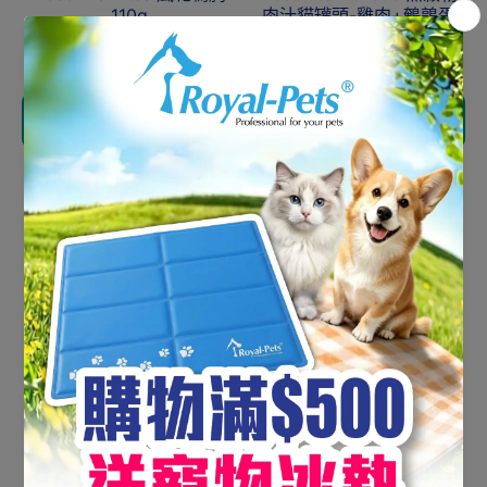
110g
肉汁貓罐頭-雞肉+鵪鶉蛋
80g
HK$78.00
HK$14.00
添加到購物車
添加到購物車
Absolute 無穀物肉汁貓罐
Absolute Holistic 無穀物
頭 - 雞肉+三文魚 80g
肉汁貓罐頭 - 雞肉+帶子
80g
HK$14.00