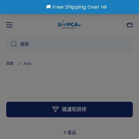
跳到內容
大
車
搜索
首頁
Asfa
ASFA
過濾和排序
4 產品