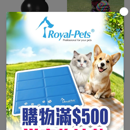
Kong 黑色葫蘆漏食狗玩具
Kong 烏巴發聲狗玩具（特
（中）#K2
大）WVX - 粉紅色
HK$154.00
HK$178.00
添加到購物車
添加到購物車